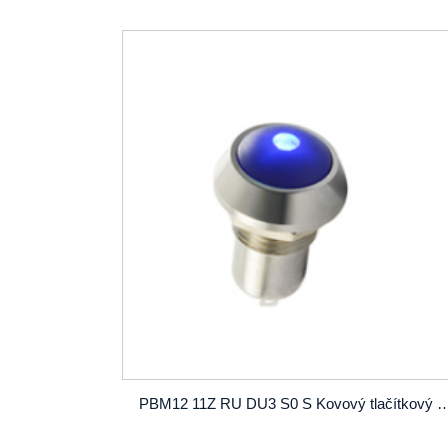
PBM12 11Z RU DU3 S0 S Kovový tlačítkový spínač SPST OD12 mm se 