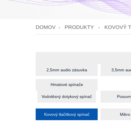
DOMOV
PRODUKTY
KOVOVÝ T
2,5mm audio zásuvka
3,5mm aud
Hmatové spínače
Vodotěsný dotykový spínač
Posuvn
Kovový tlačítkový spínač
Mikro