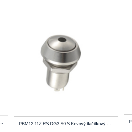
vový tlačítkový spínač SPST OD12 mm se zámkem nebo bez zámku
PBM12 11Z RS DG3 S0 S Kovový tlačítkový spínač SPST OD12 mm se zámkem nebo bez zámku