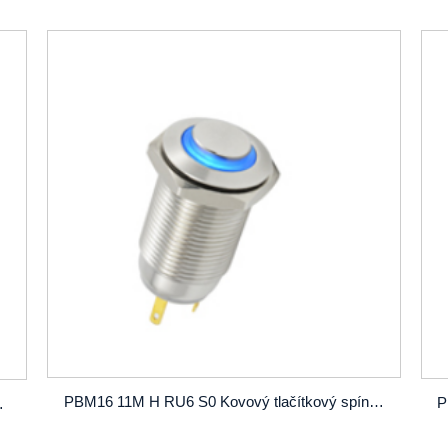
PBM16 11M H RU6 S0 Kovový tlačítkový spínač SPST OD 16mm zámek s out LED
zámkem nebo bez zámku