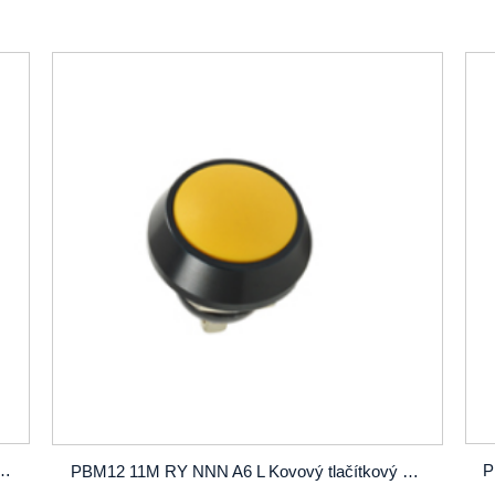
tlačítkový spínač SPST OD12 mm se zámkem nebo bez zámku
PBM12 11M RY NNN A6 L Kovový tlačítkový spínač SPST OD12 mm se zámkem nebo bez zámku