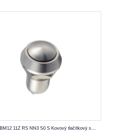
PBM12 11Z RS NN3 S0 S Kovový tlačítkový spínač SPST OD12 mm se zámkem nebo bez zámku