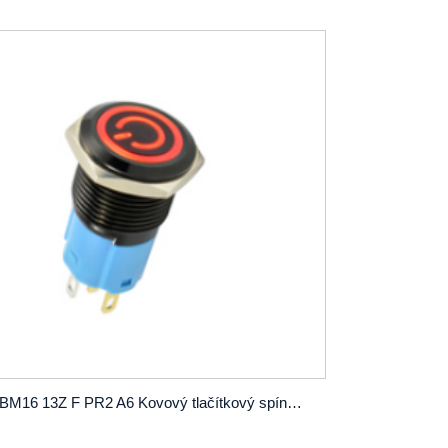
PBM16 13Z F PR2 A6 Kovový tlačítkový spínač SPST OD16mm zámek bez LED