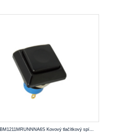
PBM1211MRUNNNA6S Kovový tlačítkový spínač SPST OD12 mm se zámkem nebo bez zámku