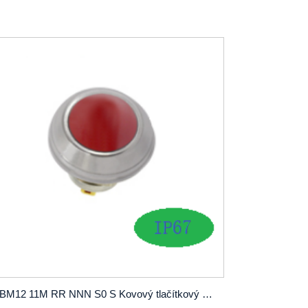
PBM12 11M RR NNN S0 S Kovový tlačítkový spínač SPST OD12mm zámek nebo bez zámku bez LED