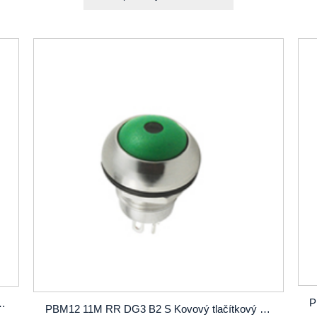
SPST OD 12mm zámek nebo bez zámku s nesvítící LED
PBM12 11M RR DG3 B2 S Kovový tlačítkový spínač SPST OD12mm zámek nebo bez zámku s nesvítící LED