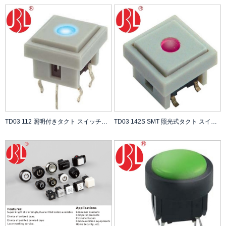
TD03 112 照明付きタクト スイッチ、カバーなし、100,000 サイクル寿命テスト、250gf DC 12V 0.05A 定格
TD03 142S SMT 照光式タクト スイッチ、キャップ付き、100,000 サイクル寿命テスト、250gf DC 12V 0.05A 定格