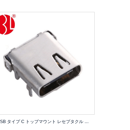
USB タイプ C トップマウント レセプタクル 24 ピン DIP+SMT はんだタイプ、USB C メス コネクタ