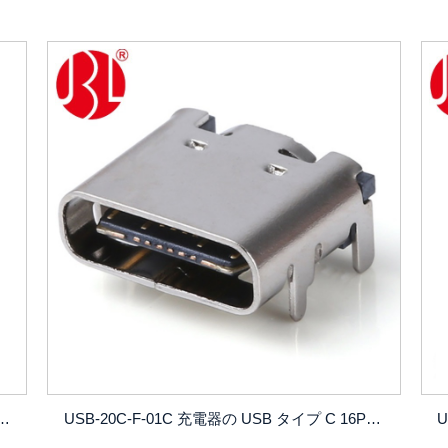
のUSB Type C 16PINコネクタシングルSMTタイプ
USB-20C-F-01C 充電器の USB タイプ C 16PIN コネクタ シングル MID-MOUNT SMT タイプ