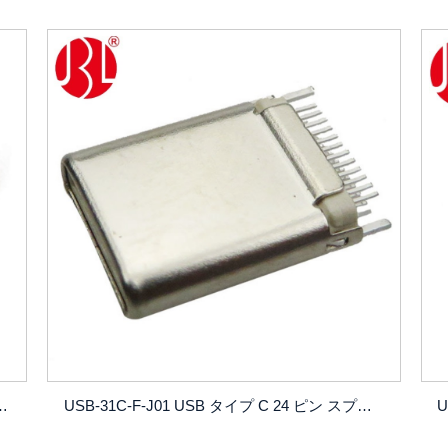
 ピン DIP+SMT はんだタイプ、USB C メス コネクタ
USB-31C-F-J01 USB タイプ C 24 ピン スプリント タイプ、USB C メス コネクタ