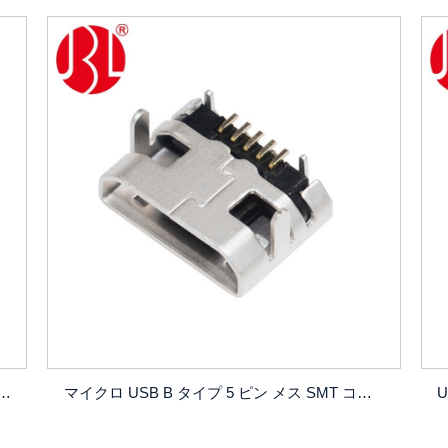
MICOR USB Bタイプ メス オフセットタイプ DIP
マイクロ USB B タイプ 5 ピン メス SMT コネクタ シェル DIP 7.2*4.85