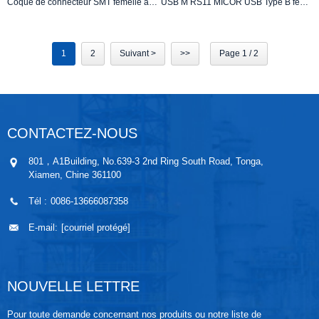
Coque de connecteur SMT femelle à 5 broches de type Micro USB B DIP 7.2*4.85
USB M RS11 MICOR USB Type B femelle à angle droit Type SMT
1
2
Suivant >
>>
Page 1 / 2
CONTACTEZ-NOUS
801，A1Building, No.639-3 2nd Ring South Road, Tonga,
Xiamen, Chine 361100
Tél :
0086-13666087358
E-mail:
[courriel protégé]
NOUVELLE LETTRE
Pour toute demande concernant nos produits ou notre liste de