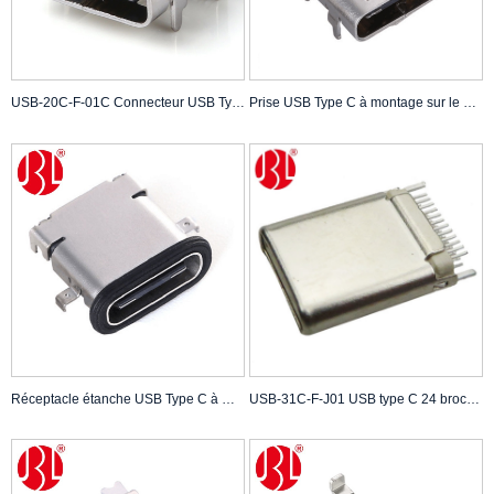
USB-20C-F-01C Connecteur USB Type C 16PIN dans les chargeurs Type SMT MID-MOUNT unique
Prise USB Type C à montage sur le dessus 24 broches DIP + SMT Type de soudure, connecteur USB C femelle
Réceptacle étanche USB Type C à montage sur le dessus 24 broches DIP + SMT Type de soudure, connecteur femelle USB C
USB-31C-F-J01 USB type C 24 broches type attelle, connecteur femelle USB C