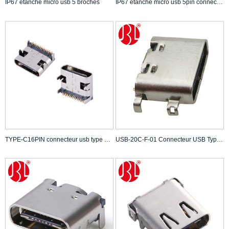
IP67 étanche micro usb 5 broches
IP67 étanche micro usb 5pin connecteur usb pour ipad connecteur usb pour téléphone
TYPE-C16PIN connecteur usb type de connecteur usb
USB-20C-F-01 Connecteur USB Type C 16PIN dans les chargeurs Type CMS unique