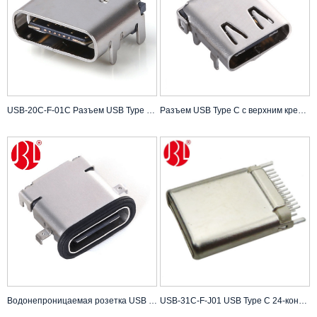
USB-20C-F-01C Разъем USB Type C 16PIN в зарядных устройствах Single MID-MOUNT Тип SMT
Разъем USB Type C с верхним креплением, 24 контакта, тип пайки DIP+SMT, гнездовой разъем USB C
Водонепроницаемая розетка USB Type C с верхним креплением, 24 контакта, тип пайки DIP + SMT, гнездовой разъем USB C
USB-31C-F-J01 USB Type C 24-контактный шинный разъем, разъем USB C «мама»