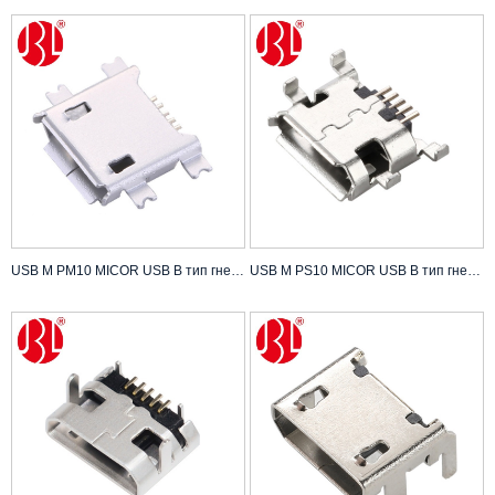
USB M PM10 MICOR USB B тип гнездовой офсетный тип SMT
USB M PS10 MICOR USB B тип гнездо со смещенным типом DIP