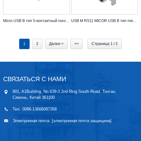
Micro USB B тип 5-контактный гнездовой разъем SMT DIP 7,2 * 4,85
USB M RS11 MICOR USB B тип гнездовой прямоугольный тип SMT
1
2
Далее >
>>
Страница 1 / 2
СВЯЗАТЬСЯ С НАМИ
801, A1Building, No.639-3 2nd Ring South Road, Тонган,
Сямэнь, Китай 361100
Тел:
0086-13666087358
Электронная почта:
[электронная почта защищена]