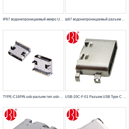
IP67 водонепроницаемый микро USB 5pin
ip67 водонепроницаемый разъем usb micro usb 5pin для разъема usb ipad для телефона
TYPE-C16PIN usb-разъем тип usb-разъема
USB-20C-F-01 Разъем USB Type C 16PIN в зарядных устройствах Single SMT Type